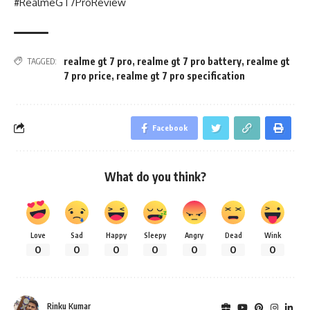
#RealmeGT7ProReview
realme gt 7 pro
,
realme gt 7 pro battery
,
realme gt
TAGGED:
7 pro price
,
realme gt 7 pro specification
Facebook
What do you think?
Love
Sad
Happy
Sleepy
Angry
Dead
Wink
0
0
0
0
0
0
0
Rinku Kumar