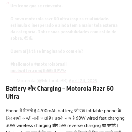
Um ícone que se reinventa.
O novo motorola razr 60 ultra inspira criatividade,
estimula o inesperado e ainda tem a maior tela externa
da categoria. Dobre suas possibilidades com estilo de
sobra. 😍💪
Quem aí já tá se imaginando com ele?
#hellomoto
#motorolabrasil
pic.twitter.com/fbWkltPVYz
— Motorola (@MotorolaBR)
April 24, 2025
Battery और Charging – Motorola Razr 60
Ultra
Phone में मिलती है 4700mAh battery, जो एक foldable phone के
लिए काफी अच्छी मानी जाती है। इसके साथ है 68W wired fast charging,
30W wireless charging और 5W reverse charging का सपोर्ट।