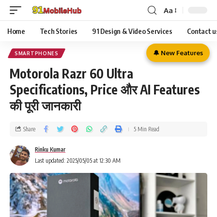
Aa
Home
Tech Stories
91 Design & Video Services
Contact u
🔔 New Features
SMARTPHONES
Motorola Razr 60 Ultra
Specifications, Price और AI Features
की पूरी जानकारी
Share
5 Min Read
Rinku Kumar
Last updated: 2025/05/05 at 12:30 AM