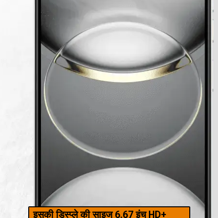
इसकी डिस्प्ले की साइज 6.67 इंच HD+