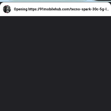
Opening
https://91mobilehub.com/tecno-spark-30c-5g-leaks-specs-launch-date/