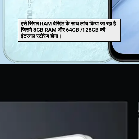
इसे सिंगल RAM वेरिएंट के साथ लांच किया जा रहा है
जिसमे 8GB RAM और 64GB /128GB की
इंटरनल स्टोरेज होगा।